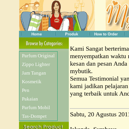
Home
Produk
How to Order
Kami Sangat berterima
menyempatkan waktu m
Parfum Original
kesan dan pesan Anda s
Zippo Lighter
mybutik.
Jam Tangan
Semua Testimonial ya
Kosmetik
kami jadikan pelajara
Pen
yang terbaik untuk An
Pakaian
Parfum Mobil
Sabtu, 20 Agustus 201
Tas-Dompet