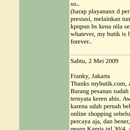
so..
(harap playananx d per
prestasi, melainkan tu
kpnpun bs kena nila set
whatever, my butik is
forever..
Sabtu, 2 Mei 2009
Franky, Jakarta
Thanks mybutik.com, a
Barang pesanan sudah 
ternyata keren abis. A
karena udah pernah bel
online shopping sebel
percaya aja, dan bener
pesen Kamis tgl.30/4,