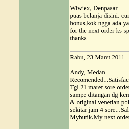
Wiwiex, Denpasar
puas belanja disini. c
bonus,kok ngga ada ya
for the next order ks sp
thanks
Rabu, 23 Maret 2011
Andy, Medan
Recomended...Satisfact
Tgl 21 maret sore orde
sampe ditangan dg ke
& original venetian pol
sekitar jam 4 sore...Sa
Mybutik.My next order 