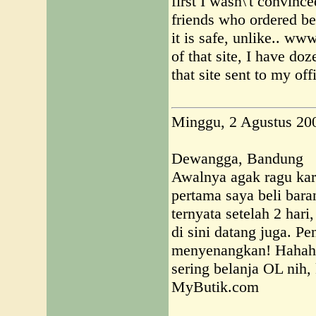
first I wasn\'t convince
friends who ordered be
it is safe, unlike.. w
of that site, I have doz
that site sent to my of
Minggu, 2 Agustus 20
Dewangga, Bandung
Awalnya agak ragu kar
pertama saya beli bara
ternyata setelah 2 hari
di sini datang juga. P
menyenangkan! Hahaha
sering belanja OL nih,
MyButik.com