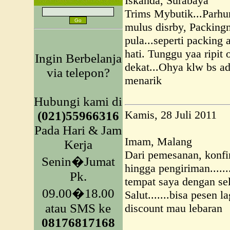
Iskanda, Surabaya
Trims Mybutik...Parh
mulus disrby, Packing
pula...seperti packing 
hati. Tunggu yaa ripit
Ingin Berbelanja
dekat...Ohya klw bs ad
via telepon?
menarik
Hubungi kami di
Kamis, 28 Juli 2011
(021)55966316
Pada Hari & Jam
Imam, Malang
Kerja
Dari pemesanan, konf
Senin�Jumat
hingga pengiriman.....
Pk.
tempat saya dengan se
09.00�18.00
Salut.......bisa pesen l
atau SMS ke
discount mau lebaran
08176817168