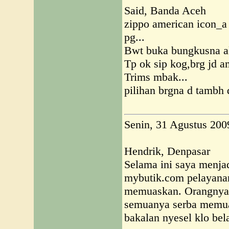
Said, Banda Aceh
zippo american icon_a 
pg...
Bwt buka bungkusna ak
Tp ok sip kog,brg jd a
Trims mbak...
pilihan brgna d tambh d
Senin, 31 Agustus 200
Hendrik, Denpasar
Selama ini saya menja
mybutik.com pelayana
memuaskan. Orangnya r
semuanya serba memua
bakalan nyesel klo bela